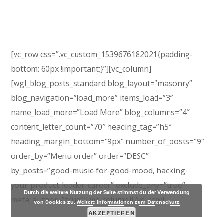
[vc_row css=”.vc_custom_1539676182021{padding-
bottom: 60px !important;}”][vc_column]
[wgl_blog_posts_standard blog_layout=”masonry”
blog_navigation=”load_more” items_load=”3″
name_load_more=”Load More” blog_columns=”4″
content_letter_count=”70″ heading_tag=”h5″
heading_margin_bottom=”9px” number_of_posts=”9″
order_by=”Menu order” order=”DESC”
by_posts=”good-music-for-good-mood, hacking-
your-product-leader-career” exclude_any=”true”
Durch die weitere Nutzung der Seite stimmst du der Verwendung
meta_author=”true”][/vc_column][/vc_row]
von Cookies zu.
Weitere Informationen zum Datenschutz
AKZEPTIEREN